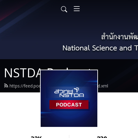
NSTDA Podcast
https://feed.podbean.com/nstdapodcast/feed.xml